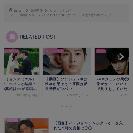
HOME
韓流男優
ソン・ジュンギ
【画像】ソン・ジュンギの妹が可愛くない？〇〇で意外な経歴だった！
RELATED POST
・ミョンス(エル)
ソン・ジュンギ
ジュノ
ム・ミョンス（エル）
【動画】ソンジュンギは
2PMジュノの兵役中
シン・ヘソンと結婚？
性格が悪そう？原因は反
像がかっこいい！い
の真相は○○が原因...
日発言がヤバい！
で兵役をしていた？
2023年5月4日
2023年1月15日
2023年2月
【画像】イ・ジョンシンがタトゥーを入
れた？噂の真相は〇〇！