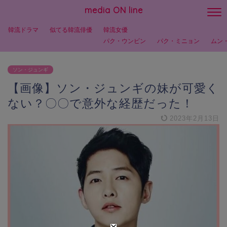
media ON line
韓流ドラマ
似てる韓流俳優
韓流女優
パク・ウンビン
パク・ミニョン
ムン
ソン・ジュンギ
【画像】ソン・ジュンギの妹が可愛く
ない？〇〇で意外な経歴だった！
2023年2月13日