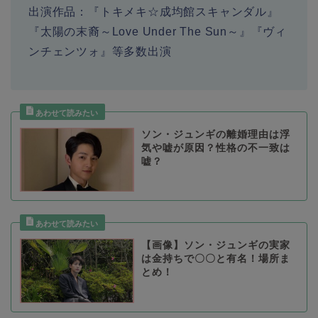
出演作品：『トキメキ☆成均館スキャンダル』
『太陽の末裔～Love Under The Sun～』『ヴィ
ンチェンツォ』等多数出演
ソン・ジュンギの離婚理由は浮
気や嘘が原因？性格の不一致は
嘘？
【画像】ソン・ジュンギの実家
は金持ちで〇〇と有名！場所ま
とめ！