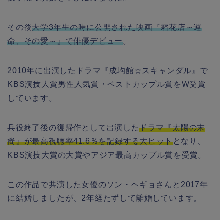
その後
大学3年生の時に公開された映画『霜花店～運
命、その愛～』で俳優デビュー
。
2010年に出演したドラマ『成均館☆スキャンダル』で
KBS演技大賞男性人気賞・ベストカップル賞をW受賞
しています。
兵役終了後の復帰作として出演した
ドラマ『太陽の末
裔』が最高視聴率41.6％を記録する大ヒット
となり、
KBS演技大賞の大賞やアジア最高カップル賞を受賞。
この作品で共演した女優のソン・ヘギョさんと2017年
に結婚しましたが、2年経たずして離婚しています。