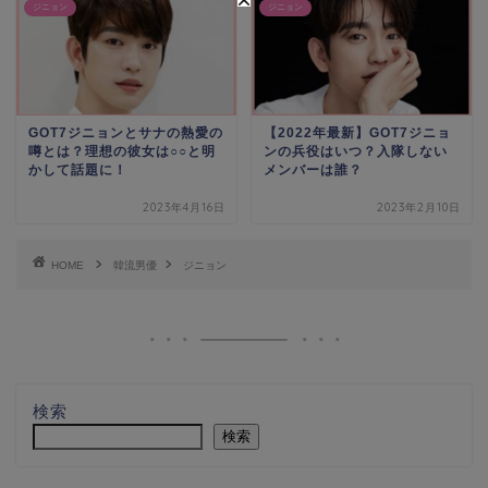
ジニョン
ジニョン
GOT7ジニョンとサナの熱愛の
【2022年最新】GOT7ジニョ
噂とは？理想の彼女は○○と明
ンの兵役はいつ？入隊しない
かして話題に！
メンバーは誰？
2023年4月16日
2023年2月10日
HOME
韓流男優
ジニョン
検索
検索