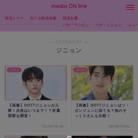
media ON line
韓流ドラマ
似てる韓流俳優
韓流女優
パク・ウンビン
パク・ミニョン
ムン
― CATEGORY ―
ジニョン
ジニョン
ジニョン
【画像】GOT7ジニョンが入
【画像】GOT7ジニョンはソ・
隊！兵役はいつまで！？所属
ガンジュンに似てる？他のそ
部隊を調査！
っくりさんも比較！
2023年9月7日
2023年9月6日