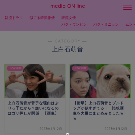
media ON line
韓流ドラマ
似てる韓流俳優
韓流女優
パク・ウンビン
パク・ミニョン
ムン
― CATEGORY ―
上白石萌音
上白石萌音
上白石萌音
上白石萌音が苦手な理由はぶ
【衝撃】上白石萌音とブルド
りっ子だから？嫌いになるの
ッグが似すぎてる！！比較画
はゴリ押しが関係！【画像】
像を大量にまとめみましたｗ
ｗ
2023年1月12日
2023年1月12日