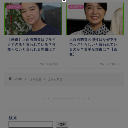
上白石萌音
上白石萌音
【画像】上白石萌音はブサイ
上白石萌音の演技はなぜ下手
クすぎると言われている？可
でわざとらしいと言われてい
愛くないと言われる理由は？
るのか？苦手な理由は？【画
像】
2023年1月5日
2020年3月17日
HOME
国内女優
上白石萌音
検索
検索