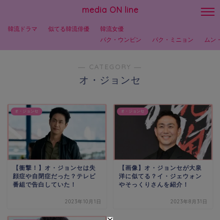
media ON line
韓流ドラマ
似てる韓流俳優
韓流女優
パク・ウンビン
パク・ミニョン
ムン
― CATEGORY ―
オ・ジョンセ
オ・ジョンセ
オ・ジョンセ
【衝撃！】オ・ジョンセは失
【画像】オ・ジョンセが大泉
顔症や自閉症だった？テレビ
洋に似てる？イ・ジェウォン
番組で告白していた！
やそっくりさんを紹介！
2023年10月1日
2023年8月31日