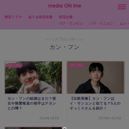
media ON line
韓流ドラマ
似てる韓流俳優
韓流女優
パク・ウンビン
パク・ミニョン
ムン
― CATEGORY ―
カン・フン
カン・フン
カン・フン
カン・フンの結婚はまだ？彼
【比較画像】カン・フンは
女や熱愛報道の相手はテヨン
イ・サンユンと似てる？5人の
との噂？
そっくりさんを紹介！
2024年1月5日
2023年11月29日