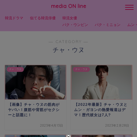
media ON line
韓流ドラマ
似てる韓流俳優
韓流女優
パク・ウンビン
パク・ミニョン
ムン
― CATEGORY ―
チャ・ウヌ
チャ・ウヌ
チャ・ウヌ
【画像】チャ・ウヌの筋肉が
【2022年最新】チャ・ウヌと
ヤバい！腹筋や背筋がセクシ
ムン・ガヨンの熱愛報道はデ
ーと話題に！
マ！歴代彼女は7人?
2023年4月13日
2023年2月28日