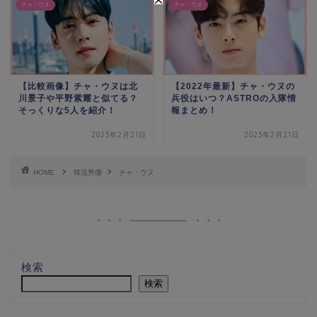
チャ・ウヌ
チャ・ウヌ
【比較画像】チャ・ウヌは北
【2022年最新】チャ・ウヌの
川景子や平野紫耀と似てる？
兵役はいつ？ASTROの入隊情
そっくりな5人を紹介！
報まとめ！
2023年2月21日
2023年2月21日
HOME
韓流男優
チャ・ウヌ
検索
検索