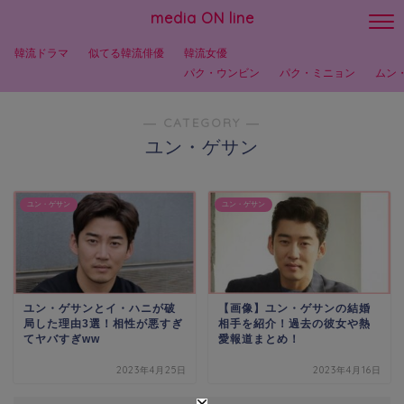
media ON line
韓流ドラマ
似てる韓流俳優
韓流女優
パク・ウンビン
パク・ミニョン
ムン
― CATEGORY ―
ユン・ゲサン
ユン・ゲサン
ユン・ゲサン
ユン・ゲサンとイ・ハニが破
【画像】ユン・ゲサンの結婚
局した理由3選！相性が悪すぎ
相手を紹介！過去の彼女や熱
てヤバすぎww
愛報道まとめ！
2023年4月25日
2023年4月16日