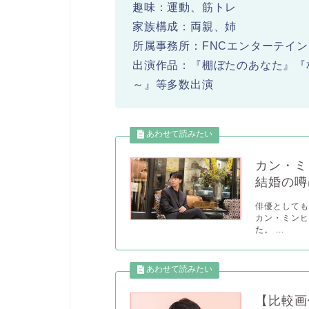
趣味：運動、筋トレ
家族構成：両親、姉
所属事務所：FNCエンターテイ
出演作品：『棚ぼたのあなた』『
～』等多数出演
カン・ミ
結婚の噂
俳優としても
カン・ミン
た。 ...
【比較画