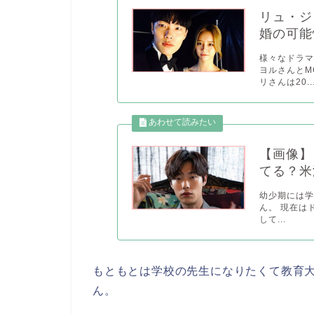
リュ・ジ
婚の可能
様々なドラ
ヨルさんとM
リさんは20..
【画像】
てる？米
幼少期には
ん。 現在は
して...
もともとは学校の先生になりたくて教育
ん。