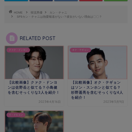
HOME
韓流男優
カン・チャニ
SF9カン・チャニは熱愛報道がない？彼女がいない理由は〇〇？
RELATED POST
クァク・ドンヨン
オク・テギョン
【比較画像】クァク・ドンヨ
【比較画像】オク・テギョン
ンは佐野岳と似てる？小島健
はソン・スンホンと似てる？
を含むそっくりな3人を紹介！
杉野遥亮を含むそっくりな4人
を紹介！
2023年4月16日
2023年5月9日
イ・ドヒョン