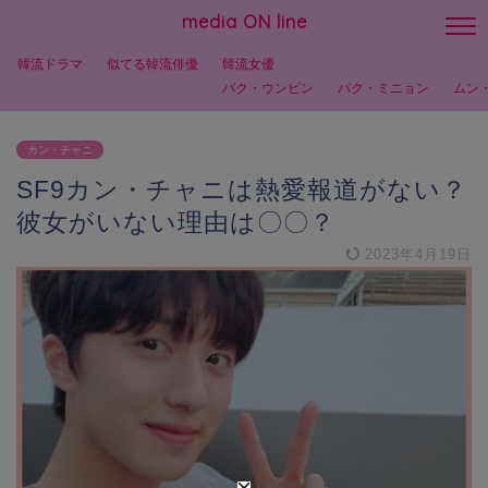
media ON line
韓流ドラマ
似てる韓流俳優
韓流女優
パク・ウンビン
パク・ミニョン
ムン
カン・チャニ
SF9カン・チャニは熱愛報道がない？
彼女がいない理由は〇〇？
2023年4月19日