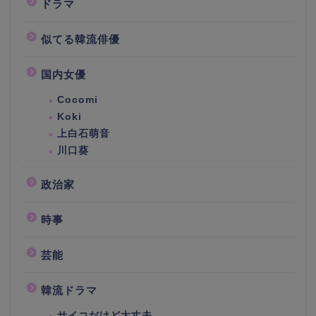
ドラマ
似てる韓流俳優
国内女優
Cocomi
Koki
上白石萌音
川口葵
政治家
時事
芸能
韓流ドラマ
サイコだけど大丈夫