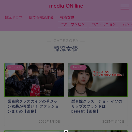
media ON line
韓流ドラマ
似てる韓流俳優
韓流女優
パク・ウンビン
パク・ミニョン
ムン
― CATEGORY ―
韓流女優
キム・ダミ
キム・ダミ
梨泰院クラスのイソの革ジャ
梨泰院クラス｜チョ・ イソの
ン衣装が可愛い！ ファッショ
リップのブランドは
ンまとめ【画像】
benefit【画像】
2023年1月10日
2023年1月10日