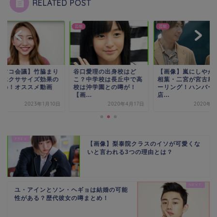
RELATED POST
芸能
芸能
口愛理の出身校はど
【画像】嵐にしやがれで
【マツコ会議】竹脇
？中学校は長丘中で高
相葉・二宮が宮古島へツ
なのエクササイズ効
は沖学園との噂が！
ーリング！ハンバーグ
まとめ！オススメ動
...
店...
5...
2020年4月17日
2020年4月2日
2023年1
【画像】梨泰院クラスのイソが可愛くな
いと言われる3つの理由とは？
ユ・アインとソン・ヘギョは結婚の可能
性がある？歴代彼女の噂まとめ！