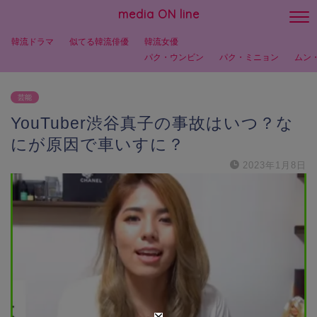
media ON line
韓流ドラマ
似てる韓流俳優
韓流女優
パク・ウンビン
パク・ミニョン
ムン
芸能
YouTuber渋谷真子の事故はいつ？な
にが原因で車いすに？
2023年1月8日