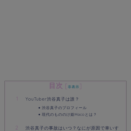
目次
[
]
非表示
YouTuber渋谷真子は誰？
渋谷真子のプロフィール
現代のもののけ姫Macoとは？
渋谷真子の事故はいつ？なにが原因で車いす