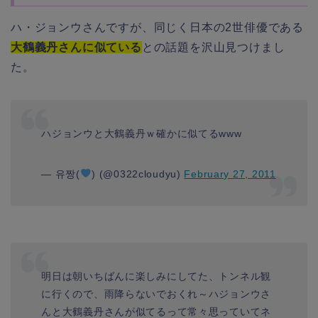
ハ・ジョンウさんですが、同じく日本の2世俳優である
大鶴義丹さんに似ている
との話題を沢山見つけまし
た。
ハジョンウと大鶴義丹ｗ確かに似てるwww
— 유짱(
) (@0322cloudyu)
February 27, 2011
明日は朝いちばんに楽しみにしてた、トンネル観
に行くので、雨降らないでおくれ～ハジョンウさ
んと大鶴義丹さんが似てるって常々思っていてネ