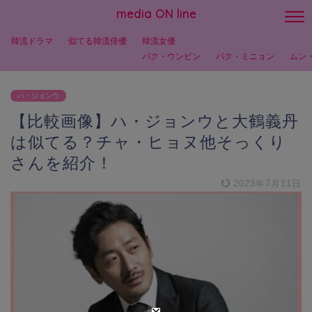
media ON line
韓流ドラマ
似てる韓流俳優
韓流女優
パク・ウンビン
パク・ミニョン
ムン
ハ・ジョンウ
【比較画像】ハ・ジョンウと大鶴義丹
は似てる？チャ・ヒョヌ他そっくり
さんを紹介！
2023年7月11日