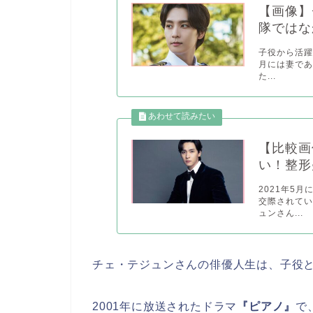
【画像】
隊ではな
子役から活躍
月には妻で
た...
【比較画
い！整形
2021年5
交際されて
ュンさん...
チェ・テジュンさんの俳優人生は、子役
2001年に放送されたドラマ
『ピアノ』
で