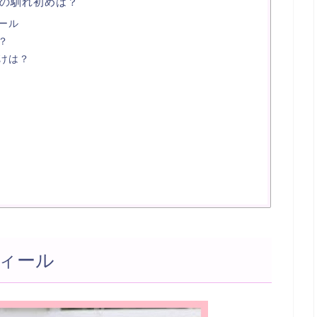
の馴れ初めは？
ール
？
けは？
ィール