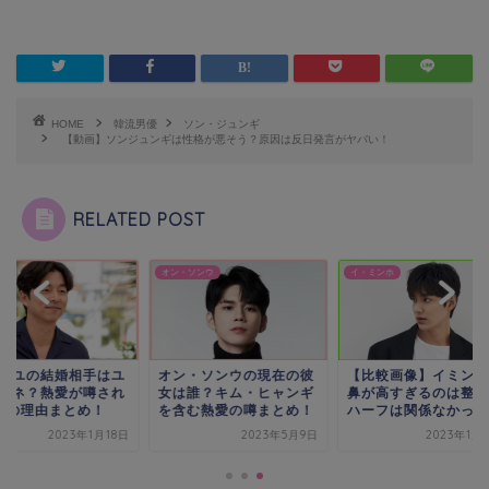
HOME
韓流男優
ソン・ジュンギ
【動画】ソンジュンギは性格が悪そう？原因は反日発言がヤバい！
RELATED POST
・ソンウ
イ・ミンホ
コン・ユ
ン・ソンウの現在の彼
【比較画像】イミンホの
コン・ユの結婚相手
は誰？キム・ヒャンギ
鼻が高すぎるのは整形？
ン・ウネ？熱愛が噂
含む熱愛の噂まとめ！
ハーフは関係なかった！
る3つの理由まとめ
2023年5月9日
2023年1月15日
2023年1