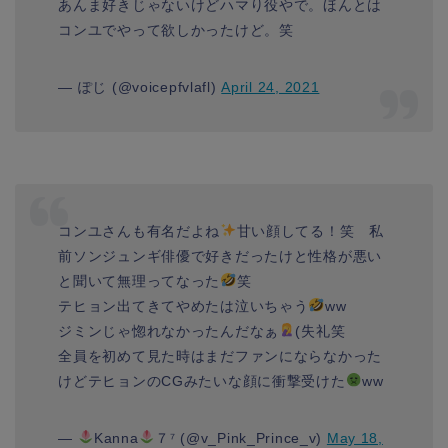
あんま好きじゃないけどハマり役やで。ほんとは
コンユでやって欲しかったけど。笑
— ぽじ (@voicepfvlafl)
April 24, 2021
コンユさんも有名だよね
甘い顔してる！笑 私
前ソンジュンギ俳優で好きだったけと性格が悪い
と聞いて無理ってなった
笑
テヒョン出てきてやめたは泣いちゃう
ww
ジミンじゃ惚れなかったんだなぁ
(失礼笑
全員を初めて見た時はまだファンにならなかった
けどテヒョンのCGみたいな顔に衝撃受けた
ww
—
Kanna
７⁷ (@v_Pink_Prince_v)
May 18,