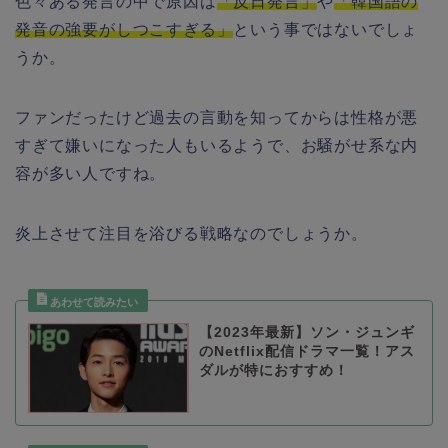
色々ある発言の中で原因は
「反日発言」
や
「韓国語の
発音の強要がしつこすぎる」
という事ではないでしょ
うか。
ファンだったけど過去の言動を知ってからは性格が悪
すぎて嫌いになった人もいるようで、お騒がせ系な内
容が多い人ですね。
炎上させて注目を浴びる戦略なのでしょうか。
【2023年最新】ソン・ジュンギ
のNetflix配信ドラマ一覧！アス
ダルが特におすすめ！