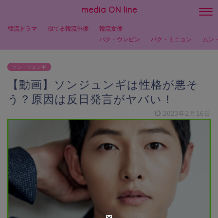
media ON line
韓流ドラマ
似てる韓流俳優
韓流女優
パク・ウンビン
パク・ミニョン
ムン
ソン・ジュンギ
【動画】ソンジュンギは性格が悪そ
う？原因は反日発言がヤバい！
2023年2月16日