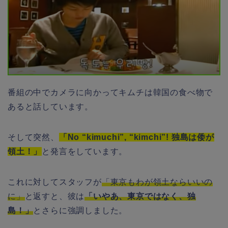
番組の中でカメラに向かってキムチは韓国の食べ物で
あると話しています。
そして突然、
「No “kimuchi”, “kimchi”! 独島は倭が
領土！」
と発言をしています。
これに対してスタッフが
「東京もわが領土ならいいの
に」
と返すと、彼は
「いやあ、東京ではなく、独
島！」
とさらに強調しました。