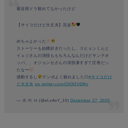
最近韓ドラ観れてなかったけど
【サイコだけど大丈夫】完走
めちゃよかった
ストーリーも結構好きだったし、スヒョンくんと
イェジさんの演技ももちろんなんだけどサンテオ
ッパ、、オジョンセさんの演技凄すぎて圧巻だっ
たな〜
感動するし
テンポよく観れました◎
#サイコだけ
ど大丈夫
pic.twitter.com/20Ql2VDNir
— 츠 카 사 (@eLxAoY_10)
December 27, 2020