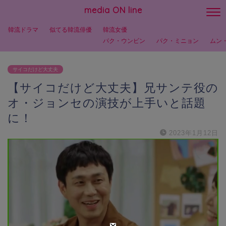
media ON line
韓流ドラマ
似てる韓流俳優
韓流女優
パク・ウンビン
パク・ミニョン
ムン
サイコだけど大丈夫
【サイコだけど大丈夫】兄サンテ役の
オ・ジョンセの演技が上手いと話題
に！
2023年1月12日