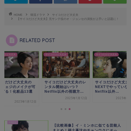
HOME
韓流ドラマ
サイコだけど大丈夫
【サイコだけど大丈夫】兄サンテ役のオ・ジョンセの演技が上手いと話題に！
RELATED POST
コだけど大丈夫
サイコだけど大丈夫
サイコだけど大丈夫
イコだけど大丈夫の
サイコだけど大丈夫のレ
サイコだけど大丈夫は
・イェジのメイクが可
ンタル開始はいつ？
NEXTでやっていな
すぎる！化粧品13選
Netflix以外の視聴方...
Netflix以外...
.
2023年1月12日
2023年1
2023年1月12日
【比較画像】イ・ミンホに似てる芸能人
まとめ！福士蒼汰やチャンウクにそっ