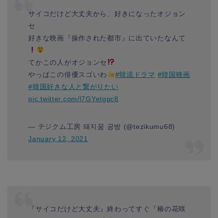
サイコだけど大丈夫から、好きになったオジョン
セ
好きな映画『操作された都市』に出ていたなんて
てかこの人がオジョンセ
やっぱこの俳優スゴいわ
#韓流ドラマ
#韓国映画
#韓国好きな人と繋がりたい
pic.twitter.com/l7GYetgpc8
— テジクム工房 돼지꿈 공방 (@tezikumu68)
January 12, 2021
『サイコだけど大丈夫』終わってすぐ『椿の花咲