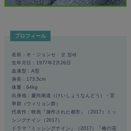
プロフィール
名前：
オ・ジョンセ
오
정세
生年月日
：
1977
年
2
月
26
日
血液型
：
A
型
身長
：
173.5cm
体重
：
64kg
出身地
：慶尚南道（けいしょうなんどう）・宜
寧群（ウィリョン群）
代表作
：映画『操作された都市』（
2017
）ミッ
シングナイン（
2017
）
ドラマ『ミッシングナイン』（
2017
）『椿の花