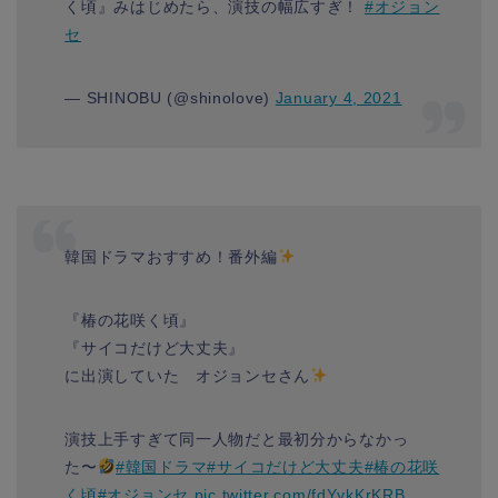
く頃』みはじめたら、演技の幅広すぎ！
#オジョン
セ
— SHINOBU (@shinolove)
January 4, 2021
韓国ドラマおすすめ！番外編
『椿の花咲く頃』
『サイコだけど大丈夫』
に出演していた オジョンセさん
演技上手すぎて同一人物だと最初分からなかっ
た〜
#韓国ドラマ
#サイコだけど大丈夫
#椿の花咲
く頃
#オジョンセ
pic.twitter.com/fdYykKrKRB