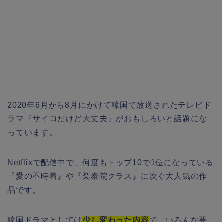
2020
年
6
月から
8
月にかけて韓国で放送されたテレビド
ラマ『サイコだけど大丈夫』がおもしろいと話題にな
っています。
Netflix
で配信中で、何度もトップ
10
で
1
位になっている
『愛の不時着』や『梨泰院クラス』に次ぐ大人気の作
品です。
韓国ドラマとしては
少し変わった内容
で、いろんな要