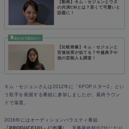
【動画】キム・セジョンとウヌ
の共演CMとは？若くて可愛いと
話題に！
【比較画像】キム・セジョンと
安達祐実が似てる？中越典子や
他の芸能人も調査！
キム・セジョンさんは2012年に「KPOPスター2」とい
う歌手を発掘する番組に参加しましたが、最終ラウン
ドで落選。
2016年にはオーディションバラエティ番組
「PRODUCE101」に出演
し、見事最終順位2位になり