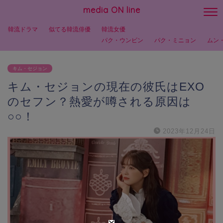
media ON line
韓流ドラマ
似てる韓流俳優
韓流女優
パク・ウンビン
パク・ミニョン
ムン
キム・セジョン
キム・セジョンの現在の彼氏はEXO
のセフン？熱愛が噂される原因は
○○！
2023年12月24日