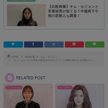
【比較画像】キム・セジョンと
安達祐実が似てる？中越典子や
他の芸能人も調査！
HOME
韓流女優
キム・セジョン
キム・セジョンの現在の彼氏はEXOのセフン？熱愛が噂される原因は○○！
RELATED POST
ソ・ヒョンジン
ムン・ガヨン