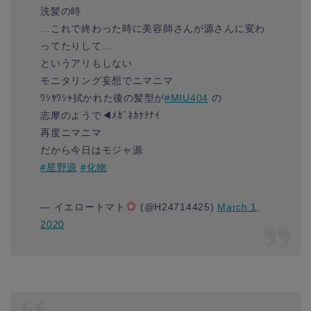
洗髪の時
…これで終わった時に美容師さんが源さんに変わ
ってたりして…
というアリもしない
モニタリング妄想でニマニマ
ﾜｼﾔﾜｼｬ拭かれた後の髪型が
#MIU404
の
志摩のようで◀ﾒｶﾞﾈｶｹﾃﾅｲ
再度ニマニマ
だから今日はモジャ源
#星野源
#化物
— イエロートマト
(@H24714425)
March 1,
2020