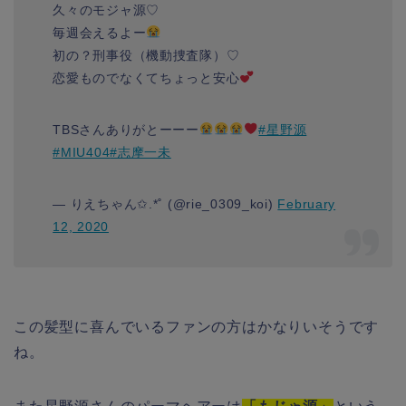
久々のモジャ源♡
毎週会えるよー
初の？刑事役（機動捜査隊）♡
恋愛ものでなくてちょっと安心
TBSさんありがとーーー
#星野源
#MIU404
#志摩一未
— りえちゃん✩.*˚ (@rie_0309_koi)
February
12, 2020
この髪型に喜んでいるファンの方はかなりいそうです
ね。