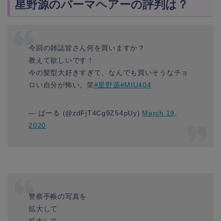
星野源のパーマヘアーの評判は？
今回の雑誌皆さん何を買いますか？
教えて欲しいです！
今の髪型大好きすぎて、なんでも買いそうなチョ
ロい自分が怖い。笑
#星野源
#MIU404
— ぱーる (@zdFjT4Cg9Z54pUy)
March 19,
2020
警察手帳の写真を
拡大して
拡大して