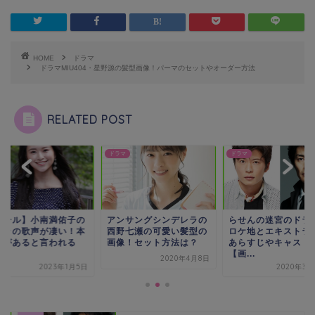
HOME
ドラマ
ドラマMIU404・星野源の髪型画像！パーマのセットやオーダー方法
RELATED POST
マ
ドラマ
ドラマ
ンサングシンデレラの
らせんの迷宮のドラマの
【エール】小南満佑
野七瀬の可愛い髪型の
ロケ地とエキストラは？
オペラの歌声が凄い
像！セット方法は？
あらすじやキャスト
物感があると言われ
【画...
動...
2020年4月8日
2020年3月22日
2023年1