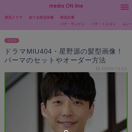
media ON line
韓流ドラマ
似てる韓流俳優
韓流女優
パク・ウンビン
パク・ミニョン
ムン
ドラマ
ドラマMIU404・星野源の髪型画像！
パーマのセットやオーダー方法
2020年7月4日