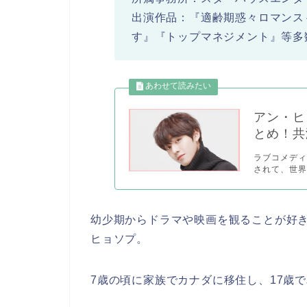
出演作品：『適齢期惑々ロマンス～
す』『トップマネジメント』等多
アン・ヒ
とめ！共
ラブコメディー
されて、世界
幼少期からドラマや映画を観ることが好
ヒョソプ。
7歳の頃に家族でカナダに移住し、17歳