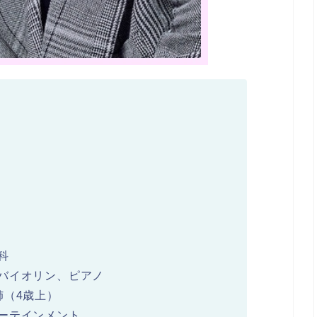
科
バイオリン、ピアノ
姉（4歳上）
ーテインメント