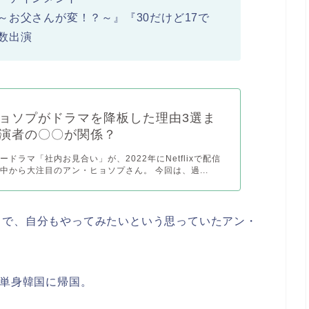
お父さんが変！？～』『30だけど17で
数出演
ョソプがドラマを降板した理由3選ま
演者の〇〇が関係？
ドラマ「社内お見合い」が、2022年にNetflixで配信
中から大注目のアン・ヒョソプさん。 今回は、過...
きで、自分もやってみたいという思っていたアン・
で単身韓国に帰国。